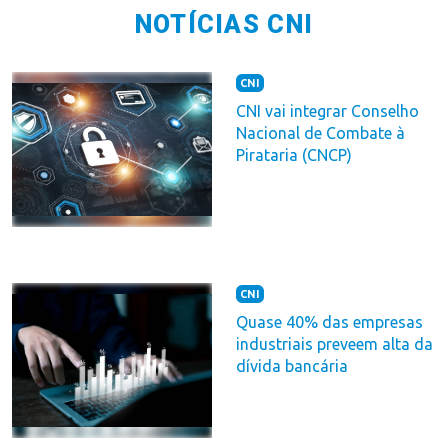
NOTÍCIAS CNI
CNI
CNI vai integrar Conselho
Nacional de Combate à
Pirataria (CNCP)
CNI
Quase 40% das empresas
industriais preveem alta da
dívida bancária