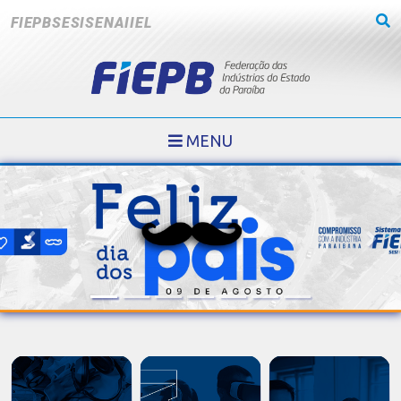
FIEPB
SESI
SENAI
IEL
MENU
Previous
Next