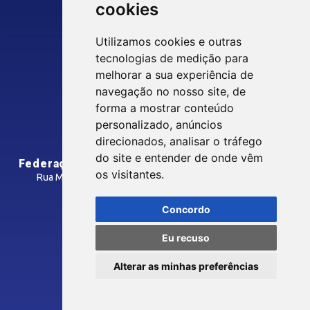
cookies
Guia Industrial
Núcleo de Acesso ao Crédito
Utilizamos cookies e outras
Centro Internacional de Negócios -
tecnologias de medição para
CIN/PB
Siga nossas Redes Sociais
melhorar a sua experiência de
navegação no nosso site, de
forma a mostrar conteúdo
CONTRIBUIÇÃO SINDICAL
personalizado, anúncios
INTRANET
direcionados, analisar o tráfego
SINDICATOS FILIADOS
do site e entender de onde vêm
Federação das Indústrias do Estado da Paraíba
os visitantes.
Rua Manoel Gonçalves Guimarães, 195 - José Pinheiro
CEP: 58407-363 - Campina Grande-PB
MÍDIAS
Concordo
Como Chegar
Eu recuso
Notícias
© 2026 FIEPB
Vídeos
Alterar as minhas preferências
Termos de Uso
Podcasts
Política de Privacidade