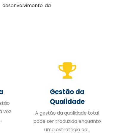
o desenvolvimento da
a
Gestão da
Qualidade
stão
a vez
A gestão da qualidade total
I
.
pode ser traduzida enquanto
uma estratégia ad...