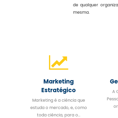
de qualquer organiz
mesma.
Marketing
Ge
l
Estratégico
A 
Pess
ersos
Marketing é a ciência que
or
iços
estuda o mercado, e, como
toda ciência, para o...