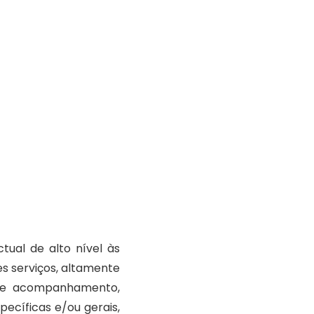
tual de alto nível às
s serviços, altamente
ão e acompanhamento,
ecíficas e/ou gerais,