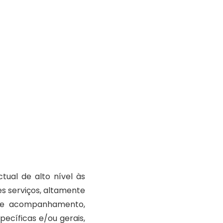
tual de alto nível às
s serviços, altamente
ão e acompanhamento,
ecíficas e/ou gerais,