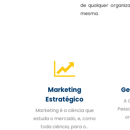
de qualquer organiz
mesma.
Marketing
Ge
l
Estratégico
A 
Pess
ersos
Marketing é a ciência que
or
iços
estuda o mercado, e, como
toda ciência, para o...