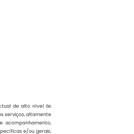
tual de alto nível às
s serviços, altamente
ão e acompanhamento,
ecíficas e/ou gerais,