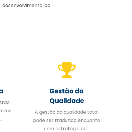
o desenvolvimento da
a
Gestão da
Qualidade
stão
a vez
A gestão da qualidade total
I
.
pode ser traduzida enquanto
uma estratégia ad...